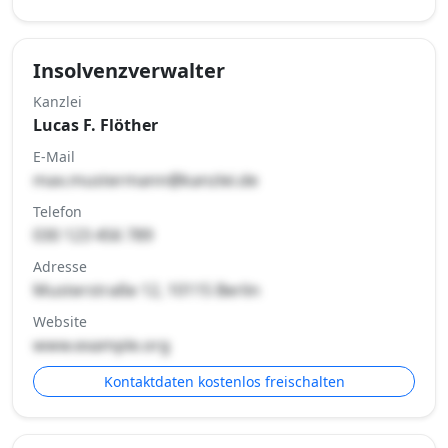
Insolvenzverwalter
Kanzlei
Lucas F. Flöther
E-Mail
max.mustermann@kanzlei.de
Telefon
030 123 456 789
Adresse
Musterstraße 12, 10115 Berlin
Website
www.example.org
Kontaktdaten kostenlos freischalten