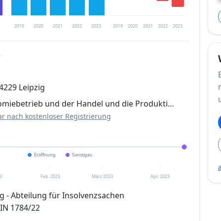
2019
2020
2021
2022
2023
2019
2020
2021
2022
2023
5
trierung verfügbar
4229 Leipzig
en
omiebetrieb und der Handel und die Produkti…
ar nach kostenloser Registrierung
Eröffnung
Sonstiges
3
Feb. 2023
März 2023
Apr. 2023
g - Abteilung für Insolvenzsachen
 IN 1784/22