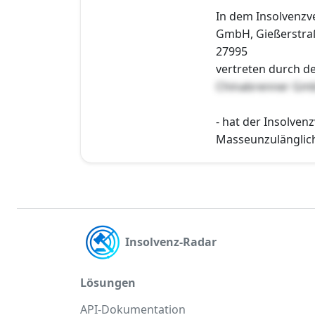
In dem Insolvenz
GmbH, Gießerstraße
27995
vertreten durch d
Chinabrenner Gm
- hat der Insolven
Masseunzulänglichk
Insolvenz-Radar
Lösungen
API-Dokumentation