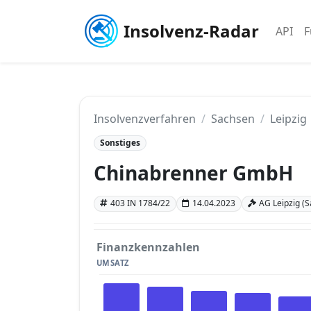
Insolvenz-Radar
API
F
Insolvenzverfahren
Sachsen
Leipzig
Sonstiges
Chinabrenner GmbH
403 IN 1784/22
14.04.2023
AG Leipzig (
Finanzkennzahlen
UMSATZ