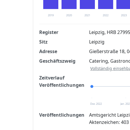
2019
2020
2021
2022
2023
Register
Leipzig, HRB 2799
Sitz
Leipzig
Finanzkennzahlen nach kostenloser Regis
Adresse
Gießerstraße 18, 0
Jetzt kostenlos registrier
Geschäftszweig
Catering, Gastron
Vollständig einsehb
Zeitverlauf
Veröffentlichungen
Dez. 2022
Jan. 202
Veröffentlichungen
Amtsgericht Leipzi
Aktenzeichen: 403