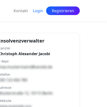
Kontakt
Login
Registrieren
Insolvenzverwalter
Kanzlei
Christoph Alexander Jacobi
E-Mail
max.mustermann@kanzlei.de
Telefon
030 123 456 789
Adresse
Musterstraße 12, 10115 Berlin
Website
www.example.org