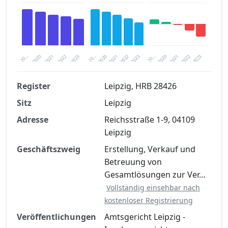
2020
20…
2022
20…
2022
2023
2023
2020
20…
2022
2023
2020
2021
2021
2021
Register
Leipzig, HRB 28426
Sitz
Leipzig
Finanzkennzahlen nach kostenloser
Registrierung verfügbar
Adresse
Reichsstraße 1-9, 04109
Leipzig
Jetzt kostenlos registrieren
Geschäftszweig
Erstellung, Verkauf und
Betreuung von
Gesamtlösungen zur Ver…
Vollständig einsehbar nach
kostenloser Registrierung
Veröffentlichungen
Amtsgericht Leipzig -