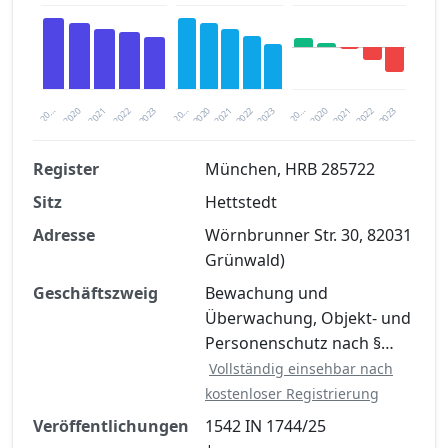
2020
20…
2022
20…
2022
2023
2023
2020
20…
2022
2023
2020
2021
2021
2021
Register
München, HRB 285722
Sitz
Hettstedt
Finanzkennzahlen nach kostenloser
Registrierung verfügbar
Adresse
Wörnbrunner Str. 30, 82031
Grünwald)
Jetzt kostenlos registrieren
Geschäftszweig
Bewachung und
Überwachung, Objekt- und
Personenschutz nach §…
Vollständig einsehbar nach
kostenloser Registrierung
Veröffentlichungen
1542 IN 1744/25