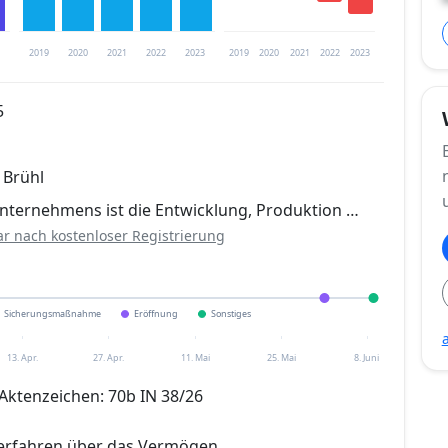
2019
2020
2021
2022
2023
2019
2020
2021
2022
2023
5
trierung verfügbar
 Brühl
en
ternehmens ist die Entwicklung, Produktion …
ar nach kostenloser Registrierung
Sicherungsmaßnahme
Eröffnung
Sonstiges
13. Apr.
27. Apr.
11. Mai
25. Mai
8. Juni
Aktenzeichen: 70b IN 38/26
verfahren über das Vermögen