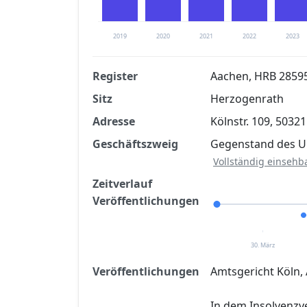
2019
2020
2021
2022
2023
Register
Aachen, HRB 2859
Sitz
Herzogenrath
Finanzkennzahlen nach kostenloser Regis
Adresse
Kölnstr. 109, 50321
Jetzt kostenlos registrier
Geschäftszweig
Gegenstand des Un
Vollständig einsehb
Zeitverlauf
Veröffentlichungen
30. März
Veröffentlichungen
Amtsgericht Köln, 
In dem Insolvenz