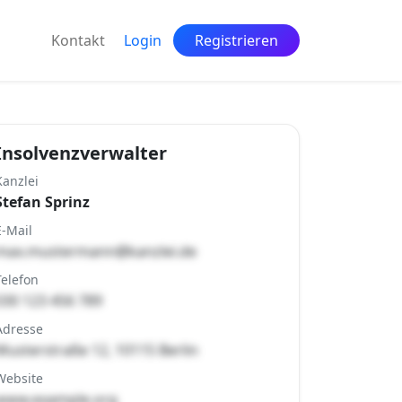
Kontakt
Login
Registrieren
Insolvenzverwalter
Kanzlei
Stefan Sprinz
E-Mail
max.mustermann@kanzlei.de
Telefon
030 123 456 789
Adresse
Musterstraße 12, 10115 Berlin
Website
www.example.org