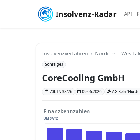
Insolvenz-Radar
API
F
Insolvenzverfahren
Nordrhein-Westfal
Sonstiges
CoreCooling GmbH
70b IN 38/26
09.06.2026
AG Köln (Nordrh
Finanzkennzahlen
UMSATZ