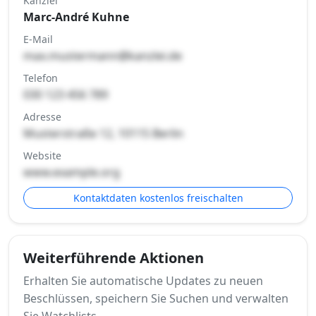
Kanzlei
Marc-André Kuhne
E-Mail
max.mustermann@kanzlei.de
Telefon
030 123 456 789
Adresse
Musterstraße 12, 10115 Berlin
Website
www.example.org
Kontaktdaten kostenlos freischalten
Weiterführende Aktionen
Erhalten Sie automatische Updates zu neuen
Beschlüssen, speichern Sie Suchen und verwalten
Sie Watchlists.