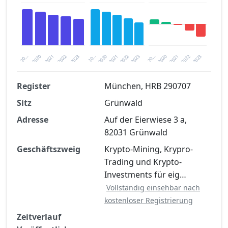
2020
20…
2022
20…
2022
2023
2023
2020
20…
2022
2023
2020
2021
2021
2021
Register
München, HRB 290707
Sitz
Grünwald
Finanzkennzahlen nach kostenloser
Registrierung verfügbar
Adresse
Auf der Eierwiese 3 a,
82031 Grünwald
Jetzt kostenlos registrieren
Geschäftszweig
Krypto-Mining, Krypro-
Trading und Krypto-
Investments für eig…
Vollständig einsehbar nach
kostenloser Registrierung
Zeitverlauf