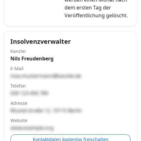
dem ersten Tag der
Veröffentlichung gelöscht.
Insolvenzverwalter
Kanzlei
Nils Freudenberg
E-Mail
max.mustermann@kanzlei.de
Telefon
030 123 456 789
Adresse
Musterstraße 12, 10115 Berlin
Website
www.example.org
Kontaktdaten kostenlos freischalten