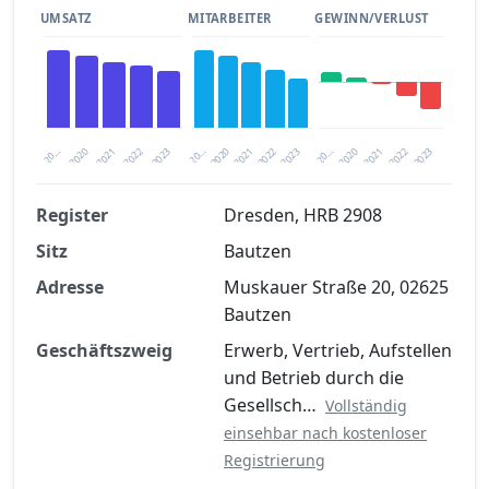
UMSATZ
MITARBEITER
GEWINN/VERLUST
2020
20…
2022
20…
2022
2023
2023
2020
20…
2022
2023
2020
2021
2021
2021
Register
Dresden, HRB 2908
Sitz
Bautzen
Finanzkennzahlen nach kostenloser
Registrierung verfügbar
Adresse
Muskauer Straße 20, 02625
Bautzen
Jetzt kostenlos registrieren
Geschäftszweig
Erwerb, Vertrieb, Aufstellen
und Betrieb durch die
Gesellsch…
Vollständig
einsehbar nach kostenloser
Registrierung