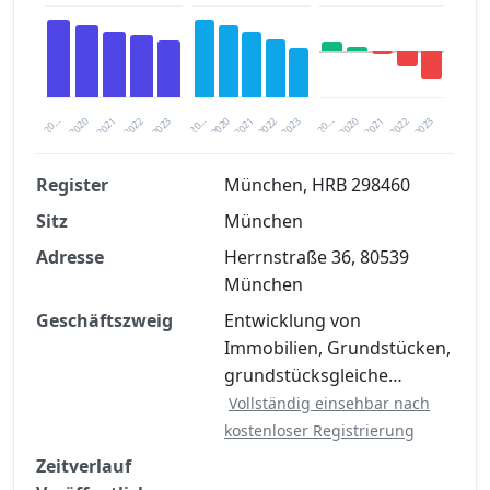
2020
20…
2022
20…
2022
2023
2023
2020
20…
2022
2023
2020
2021
2021
2021
Register
München, HRB 298460
Sitz
München
Finanzkennzahlen nach kostenloser
Registrierung verfügbar
Adresse
Herrnstraße 36, 80539
München
Jetzt kostenlos registrieren
Geschäftszweig
Entwicklung von
Immobilien, Grundstücken,
grundstücksgleiche…
Vollständig einsehbar nach
kostenloser Registrierung
Zeitverlauf