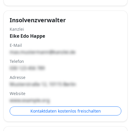
Insolvenzverwalter
Kanzlei
Eike Edo Happe
E-Mail
max.mustermann@kanzlei.de
Telefon
030 123 456 789
Adresse
Musterstraße 12, 10115 Berlin
Website
www.example.org
Kontaktdaten kostenlos freischalten