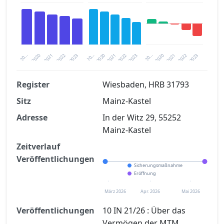
2020
20…
2022
20…
2022
2023
2023
2020
20…
2022
2023
2020
2021
2021
2021
Register
Wiesbaden, HRB 31793
Sitz
Mainz-Kastel
Finanzkennzahlen nach kostenloser
Registrierung verfügbar
Adresse
In der Witz 29, 55252
Mainz-Kastel
Jetzt kostenlos registrieren
Zeitverlauf
Veröffentlichungen
Sicherungsmaßnahme
Eröffnung
März 2026
Apr. 2026
Mai 2026
Veröffentlichungen
10 IN 21/26 : Über das
Vermögen der MTM