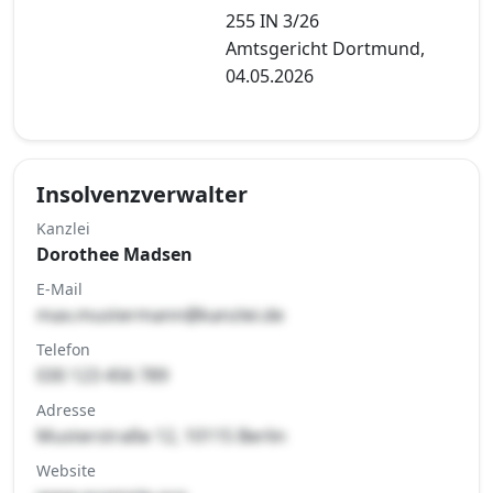
255 IN 3/26
Amtsgericht Dortmund,
04.05.2026
Insolvenzverwalter
Kanzlei
Dorothee Madsen
E-Mail
max.mustermann@kanzlei.de
Telefon
030 123 456 789
Adresse
Musterstraße 12, 10115 Berlin
Website