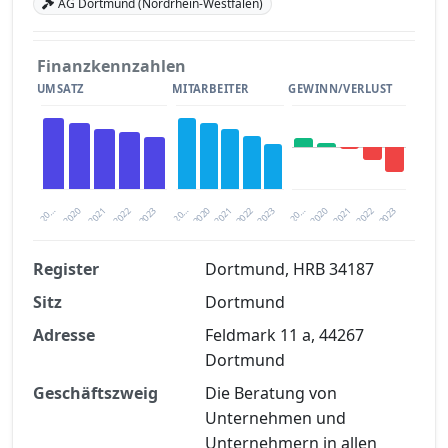
AG Dortmund (Nordrhein-Westfalen)
Finanzkennzahlen
UMSATZ
MITARBEITER
GEWINN/VERLUST
2020
20…
2022
20…
2022
2023
2023
2020
20…
2022
2023
2020
2021
2021
2021
Register
Dortmund, HRB 34187
Sitz
Dortmund
Finanzkennzahlen nach kostenloser
Registrierung verfügbar
Adresse
Feldmark 11 a, 44267
Dortmund
Jetzt kostenlos registrieren
Geschäftszweig
Die Beratung von
Unternehmen und
Unternehmern in allen