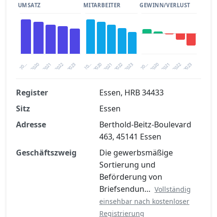
UMSATZ
MITARBEITER
GEWINN/VERLUST
2020
20…
2022
20…
2022
2023
2023
2020
20…
2022
2023
2020
2021
2021
2021
Register
Essen, HRB 34433
Sitz
Essen
Finanzkennzahlen nach kostenloser
Registrierung verfügbar
Adresse
Berthold-Beitz-Boulevard
463, 45141 Essen
Jetzt kostenlos registrieren
Geschäftszweig
Die gewerbsmäßige
Sortierung und
Beförderung von
Briefsendun…
Vollständig
einsehbar nach kostenloser
Registrierung