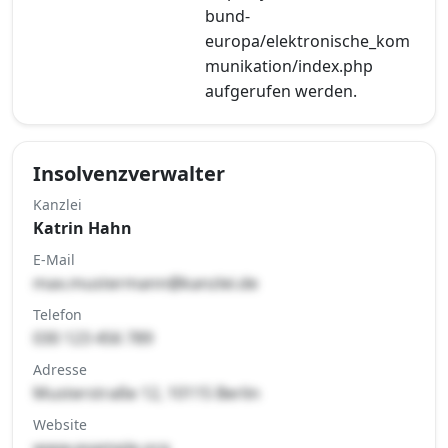
bund-
europa/elektronische_kom
munikation/index.php
aufgerufen werden.
Insolvenzverwalter
Kanzlei
Katrin Hahn
E-Mail
max.mustermann@kanzlei.de
Telefon
030 123 456 789
Adresse
Musterstraße 12, 10115 Berlin
Website
www.example.org