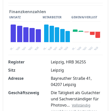
Finanzkennzahlen
UMSATZ
MITARBEITER
GEWINN/VERLUST
2020
20…
2022
20…
2022
2023
2023
2020
20…
2022
2023
2020
2021
2021
2021
Register
Leipzig, HRB 36255
Sitz
Leipzig
Finanzkennzahlen nach kostenloser
Registrierung verfügbar
Adresse
Bayreuther Straße 41,
04207 Leipzig
Jetzt kostenlos registrieren
Geschäftszweig
Die Tätigkeit als Gutachter
und Sachverständiger für
Photovo…
Vollständig