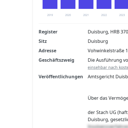
2019
2020
2021
2022
2023
Register
Duisburg, HRB 37
Sitz
Duisburg
Finanzkennzahlen nach kostenloser Regis
Adresse
Vohwinkelstraße 1
Jetzt kostenlos registrier
Geschäftszweig
Die Ausführung vo
einsehbar nach kost
Veröffentlichungen
Amtsgericht Duisb
Über das Vermög
der Stach UG (haf
Duisburg, gesetzl
Insolvenzverfahre