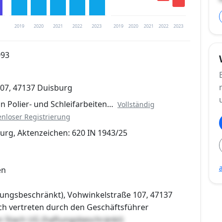
2019
2020
2021
2022
2023
2019
2020
2021
2022
2023
093
trierung verfügbar
07, 47137 Duisburg
en
n Polier- und Schleifarbeiten…
Vollständig
enloser Registrierung
urg, Aktenzeichen: 620 IN 1943/25
en
tungsbeschränkt), Vohwinkelstraße 107, 47137
ich vertreten durch den Geschäftsführer
n Stach UG (haftungsbeschränkt)