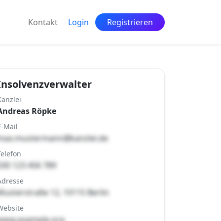
Kontakt
Login
Registrieren
Insolvenzverwalter
Kanzlei
Andreas Röpke
E-Mail
max.mustermann@kanzlei.de
Telefon
030 123 456 789
Adresse
Musterstraße 12, 10115 Berlin
Website
www.example.org