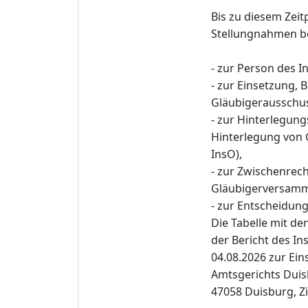
Bis zu diesem Zeit
Stellungnahmen be
- zur Person des I
- zur Einsetzung,
Gläubigerausschus
- zur Hinterlegun
Hinterlegung von 
InsO),
- zur Zwischenre
Gläubigerversamml
- zur Entscheidung
Die Tabelle mit d
der Bericht des I
04.08.2026 zur Eins
Amtsgerichts Duisb
47058 Duisburg, Z