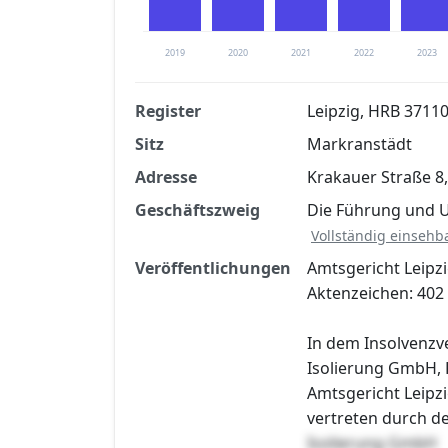
2019
2020
2021
2022
2023
Register
Leipzig, HRB 3711
Sitz
Markranstädt
Finanzkennzahlen nach kostenloser Regis
Adresse
Krakauer Straße 8
Jetzt kostenlos registrier
Geschäftszweig
Die Führung und 
Vollständig einsehb
Veröffentlichungen
Amtsgericht Leipzi
Aktenzeichen: 402
In dem Insolvenzv
Isolierung GmbH, 
Amtsgericht Leipz
vertreten durch d
Isolierung GmbH