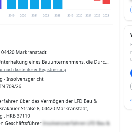
2019
2020
2021
2022
2023
2019
2020
2021
2022
2023
0
trierung verfügbar
, 04420 Markranstädt
en
Unterhaltung eines Bauunternehmens, die Durc…
ar nach kostenloser Registrierung
g - Insolvenzgericht
 IN 709/26
erfahren über das Vermögen der LFD Bau &
Krakauer Straße 8, 04420 Markranstädt,
ig , HRB 37110
en Geschäftsführer
Insolvenzverfahren LFD Bau &