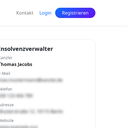
Kontakt
Login
Registrieren
Insolvenzverwalter
Kanzlei
Thomas Jacobs
E-Mail
max.mustermann@kanzlei.de
Telefon
030 123 456 789
Adresse
Musterstraße 12, 10115 Berlin
Website
www.example.org