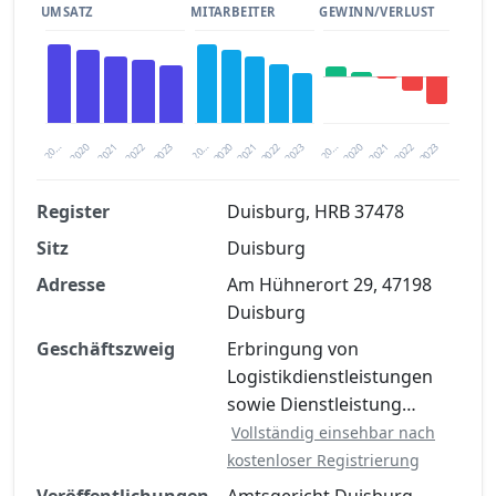
UMSATZ
MITARBEITER
GEWINN/VERLUST
2020
20…
2022
20…
2022
2023
2023
2020
20…
2022
2023
2020
2021
2021
2021
Register
Duisburg, HRB 37478
Sitz
Duisburg
Finanzkennzahlen nach kostenloser
Registrierung verfügbar
Adresse
Am Hühnerort 29, 47198
Duisburg
Jetzt kostenlos registrieren
Geschäftszweig
Erbringung von
Logistikdienstleistungen
sowie Dienstleistung…
Vollständig einsehbar nach
kostenloser Registrierung
Veröffentlichungen
Amtsgericht Duisburg,