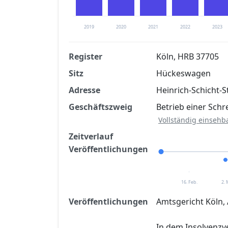
2019
2020
2021
2022
2023
Register
Köln, HRB 37705
Sitz
Hückeswagen
Finanzkennzahlen nach kostenloser Regis
Adresse
Heinrich-Schicht-
Jetzt kostenlos registrier
Geschäftszweig
Betrieb einer Sch
Vollständig einsehb
Zeitverlauf
Veröffentlichungen
16. Feb.
2.
Veröffentlichungen
Amtsgericht Köln, 
In dem Insolvenz