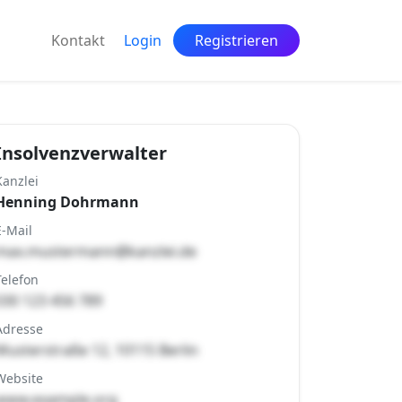
Kontakt
Login
Registrieren
Insolvenzverwalter
Kanzlei
Henning Dohrmann
E-Mail
max.mustermann@kanzlei.de
Telefon
030 123 456 789
Adresse
Musterstraße 12, 10115 Berlin
Website
www.example.org