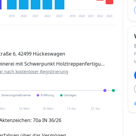
2019
2020
2021
2022
2023
2019
2020
2021
2022
2023
trierung verfügbar
Straße 6, 42499 Hückeswagen
en
reinerei mit Schwerpunkt Holztreppenfertigu…
ar nach kostenloser Registrierung
Sicherungsmaßnahme
Eröffnung
Sonstiges
 März
16. März
30. März
13. Apr.
27. Apr.
Aktenzeichen: 70a IN 36/26
verfahren über das Vermögen