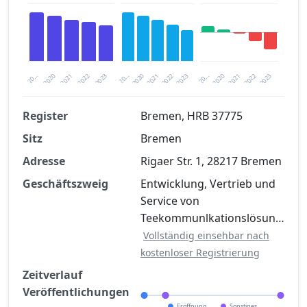
2020
20…
2022
20…
2022
2023
2023
2020
20…
2022
2023
2020
2021
2021
2021
Register
Bremen, HRB 37775
Sitz
Bremen
Finanzkennzahlen nach kostenloser
Registrierung verfügbar
Adresse
Rigaer Str. 1, 28217 Bremen
Jetzt kostenlos registrieren
Geschäftszweig
Entwicklung, Vertrieb und
Service von
Teekommunlkationslösun…
Vollständig einsehbar nach
kostenloser Registrierung
Zeitverlauf
Veröffentlichungen
Eröffnung
Sonstiges