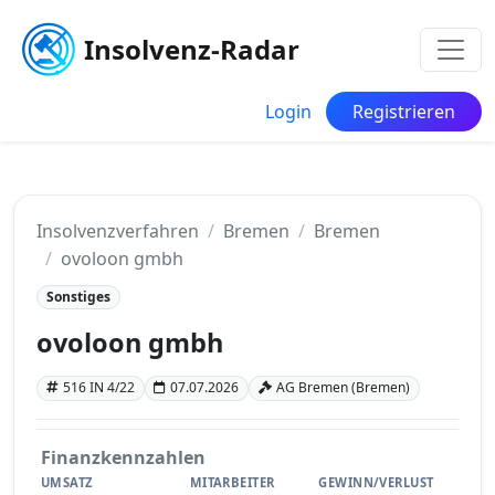
Insolvenz-Radar
Login
Registrieren
Insolvenzverfahren
Bremen
Bremen
ovoloon gmbh
Sonstiges
ovoloon gmbh
516 IN 4/22
07.07.2026
AG Bremen (Bremen)
Finanzkennzahlen
UMSATZ
MITARBEITER
GEWINN/VERLUST