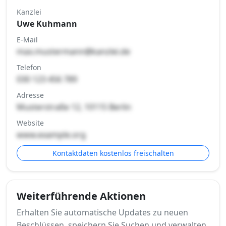
Kanzlei
Uwe Kuhmann
E-Mail
max.mustermann@kanzlei.de
Telefon
030 123 456 789
Adresse
Musterstraße 12, 10115 Berlin
Website
www.example.org
Kontaktdaten kostenlos freischalten
Weiterführende Aktionen
Erhalten Sie automatische Updates zu neuen
Beschlüssen, speichern Sie Suchen und verwalten