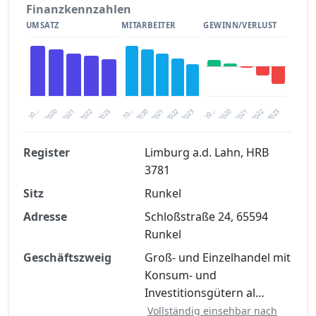
Finanzkennzahlen
UMSATZ
MITARBEITER
GEWINN/VERLUST
2020
20…
2022
20…
2022
2023
2023
2020
20…
2022
2023
2020
2021
2021
2021
Register
Limburg a.d. Lahn, HRB
3781
Finanzkennzahlen nach kostenloser
Sitz
Registrierung verfügbar
Runkel
Adresse
Schloßstraße 24, 65594
Jetzt kostenlos registrieren
Runkel
Geschäftszweig
Groß- und Einzelhandel mit
Konsum- und
Investitionsgütern al…
Vollständig einsehbar nach