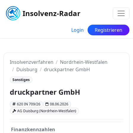
Insolvenz-Radar
Login
Registrieren
Insolvenzverfahren
Nordrhein-Westfalen
Duisburg
druckpartner GmbH
Sonstiges
druckpartner GmbH
620 IN 709/26
08.06.2026
AG Duisburg (Nordrhein-Westfalen)
Finanzkennzahlen