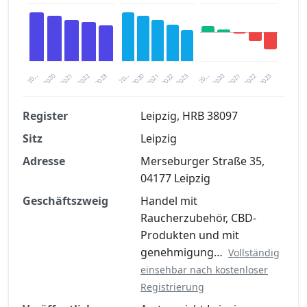
2020
20…
2022
20…
2022
2023
2023
2020
20…
2022
2023
2020
2021
2021
2021
Register
Leipzig, HRB 38097
Sitz
Leipzig
Finanzkennzahlen nach kostenloser
Registrierung verfügbar
Adresse
Merseburger Straße 35,
04177 Leipzig
Jetzt kostenlos registrieren
Geschäftszweig
Handel mit
Raucherzubehör, CBD-
Produkten und mit
genehmigung…
Vollständig
einsehbar nach kostenloser
Registrierung