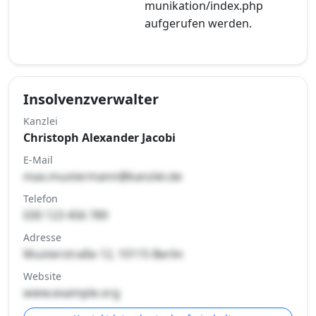
munikation/index.php
aufgerufen werden.
Insolvenzverwalter
Kanzlei
Christoph Alexander Jacobi
E-Mail
max.mustermann@kanzlei.de
Telefon
030 123 456 789
Adresse
Musterstraße 12, 10115 Berlin
Website
www.example.org