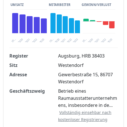
UMSATZ
MITARBEITER
GEWINN/VERLUST
2020
20…
2022
20…
2022
2023
2023
2020
20…
2022
2023
2020
2021
2021
2021
Register
Augsburg, HRB 38403
Sitz
Westendorf
Finanzkennzahlen nach kostenloser
Registrierung verfügbar
Adresse
Gewerbestraße 15, 86707
Westendorf
Jetzt kostenlos registrieren
Geschäftszweig
Betrieb eines
Raumausstatterunternehm
ens, insbesondere in de…
Vollständig einsehbar nach
kostenloser Registrierung