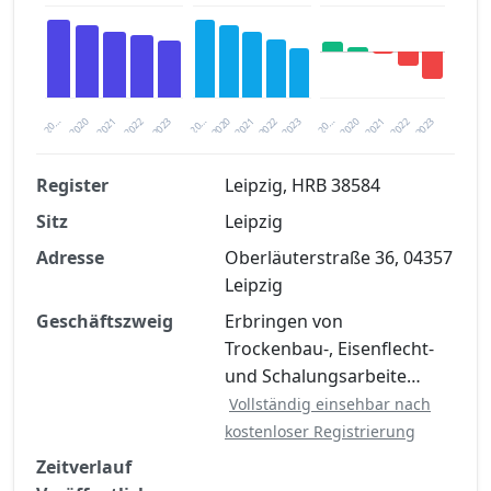
2020
20…
2022
20…
2022
2023
2023
2020
20…
2022
2023
2020
2021
2021
2021
Register
Leipzig, HRB 38584
Sitz
Leipzig
Finanzkennzahlen nach kostenloser
Registrierung verfügbar
Adresse
Oberläuterstraße 36, 04357
Leipzig
Jetzt kostenlos registrieren
Geschäftszweig
Erbringen von
Trockenbau-, Eisenflecht-
und Schalungsarbeite…
Vollständig einsehbar nach
kostenloser Registrierung
Zeitverlauf