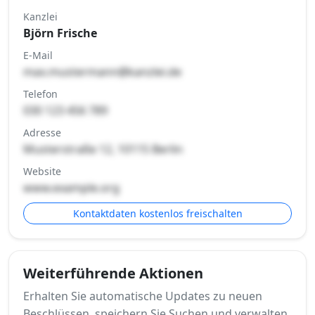
Kanzlei
Björn Frische
E-Mail
max.mustermann@kanzlei.de
Telefon
030 123 456 789
Adresse
Musterstraße 12, 10115 Berlin
Website
www.example.org
Kontaktdaten kostenlos freischalten
Weiterführende Aktionen
Erhalten Sie automatische Updates zu neuen
Beschlüssen, speichern Sie Suchen und verwalten