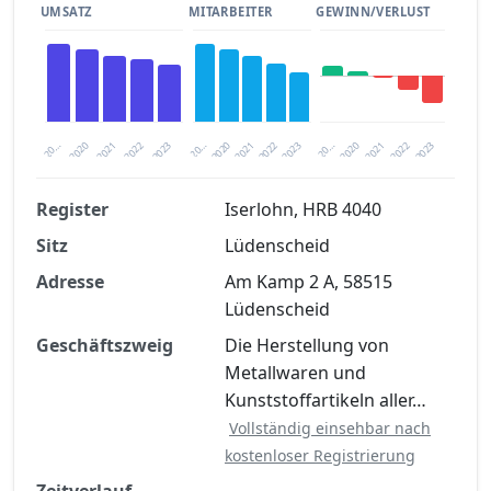
UMSATZ
MITARBEITER
GEWINN/VERLUST
2020
20…
2022
20…
2022
2023
2023
2020
20…
2022
2023
2020
2021
2021
2021
Register
Iserlohn, HRB 4040
Sitz
Lüdenscheid
Finanzkennzahlen nach kostenloser
Registrierung verfügbar
Adresse
Am Kamp 2 A, 58515
Lüdenscheid
Jetzt kostenlos registrieren
Geschäftszweig
Die Herstellung von
Metallwaren und
Kunststoffartikeln aller…
Vollständig einsehbar nach
kostenloser Registrierung
Zeitverlauf