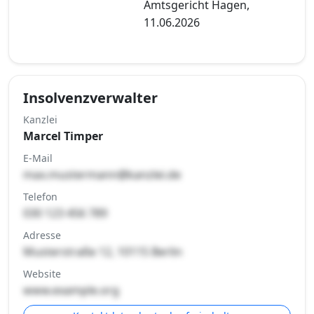
Amtsgericht Hagen,
11.06.2026
Insolvenzverwalter
Kanzlei
Marcel Timper
E-Mail
max.mustermann@kanzlei.de
Telefon
030 123 456 789
Adresse
Musterstraße 12, 10115 Berlin
Website
www.example.org