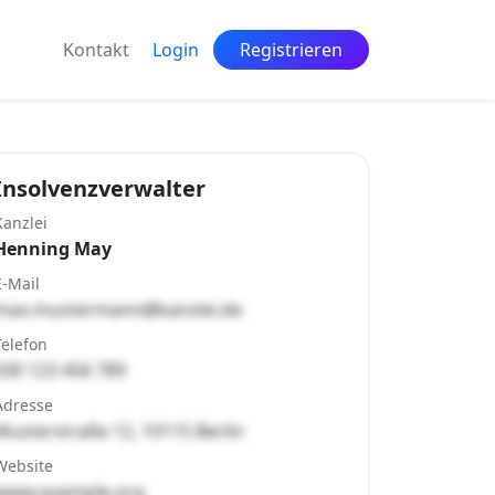
Kontakt
Login
Registrieren
Insolvenzverwalter
Kanzlei
Henning May
E-Mail
max.mustermann@kanzlei.de
Telefon
030 123 456 789
Adresse
Musterstraße 12, 10115 Berlin
Website
www.example.org