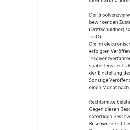
ihrem Grund, ihre
Der Insolvenzverwa
bewirkenden Zuste
(Drittschuldner) s
InsO).
Die im elektronis
erfolgten Veröffe
Insolvenzverfahre
spätestens sechs 
der Einstellung de
Sonstige Veröffen
einen Monat nach 
Rechtsmittelbeleh
Gegen diesen Besc
sofortigen Beschwe
Beschwerde ist be