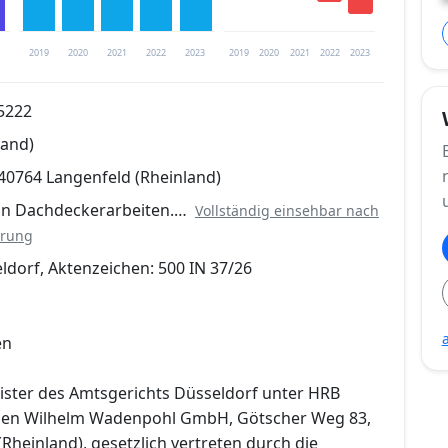
2019
2020
2021
2022
2023
2019
2020
2021
2022
2023
5222
land)
trierung verfügbar
40764 Langenfeld (Rheinland)
en
on Dachdeckerarbeiten.…
Vollständig einsehbar nach
erung
ldorf, Aktenzeichen: 500 IN 37/26
en
ister des Amtsgerichts Düsseldorf unter HRB
nen Wilhelm Wadenpohl GmbH, Götscher Weg 83,
Rheinland), gesetzlich vertreten durch die