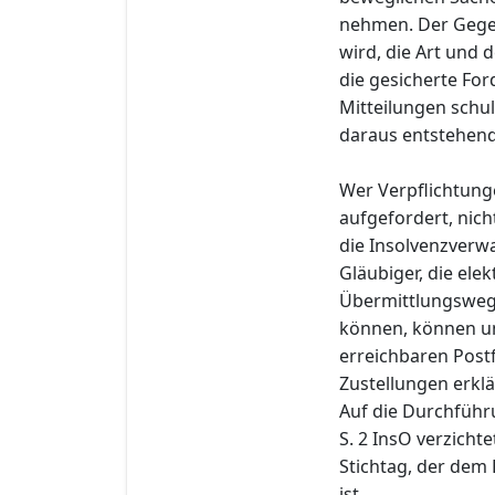
nehmen. Der Gege
wird, die Art und
die gesicherte Fo
Mitteilungen schul
daraus entstehend
Wer Verpflichtung
aufgefordert, nich
die Insolvenzverwa
Gläubiger, die el
Übermittlungswege
können, können u
erreichbaren Post
Zustellungen erklä
Auf die Durchführ
S. 2 InsO verzichte
Stichtag, der dem 
ist