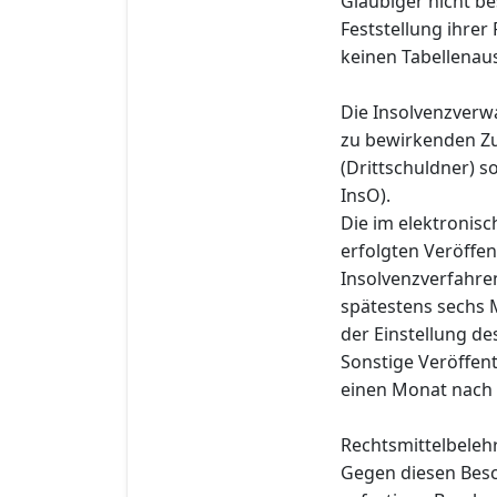
Gläubiger nicht b
Feststellung ihre
keinen Tabellenaus
Die Insolvenzverwa
zu bewirkenden Zu
(Drittschuldner) s
InsO).
Die im elektronis
erfolgten Veröffe
Insolvenzverfahre
spätestens sechs 
der Einstellung de
Sonstige Veröffen
einen Monat nach 
Rechtsmittelbeleh
Gegen diesen Besc