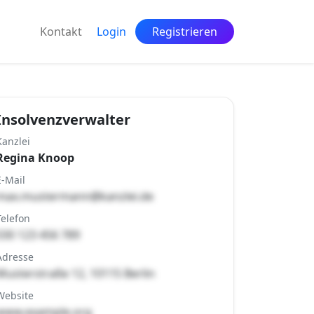
Kontakt
Login
Registrieren
Insolvenzverwalter
Kanzlei
Regina Knoop
E-Mail
max.mustermann@kanzlei.de
Telefon
030 123 456 789
Adresse
Musterstraße 12, 10115 Berlin
Website
www.example.org