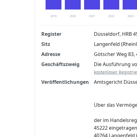
2019
2020
2021
2022
2023
Register
Düsseldorf, HRB 4
Sitz
Langenfeld (Rhein
Finanzkennzahlen nach kostenloser Regis
Adresse
Götscher Weg 83, 
Jetzt kostenlos registrier
Geschäftszweig
Die Ausführung v
kostenloser Registri
Veröffentlichungen
Amtsgericht Düsse
Über das Vermög
der im Handelsreg
45222 eingetrage
40764 Langenfeld (