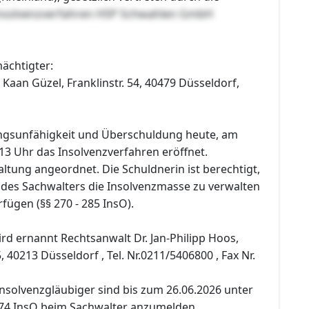
nsolvenzverfahren HSP Schwahlen GmbH
ächtigter:
Kaan Güzel, Franklinstr. 54, 40479 Düsseldorf,
ngsunfähigkeit und Überschuldung heute, am
13 Uhr das Insolvenzverfahren eröffnet.
ltung angeordnet. Die Schuldnerin ist berechtigt,
t des Sachwalters die Insolvenzmasse zu verwalten
rfügen (§§ 270 - 285 InsO).
rd ernannt Rechtsanwalt Dr. Jan-Philipp Hoos,
, 40213 Düsseldorf , Tel. Nr.0211/5406800 , Fax Nr.
nsolvenzgläubiger sind bis zum 26.06.2026 unter
74 InsO beim Sachwalter anzumelden.