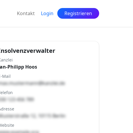
Kontakt
Login
Registrieren
Insolvenzverwalter
Kanzlei
Jan-Philipp Hoos
E-Mail
max.mustermann@kanzlei.de
Telefon
030 123 456 789
Adresse
Musterstraße 12, 10115 Berlin
Website
www.example.org