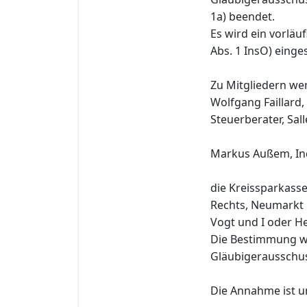
1a) beendet.
Es wird ein vorläu
Abs. 1 InsO) einges
Zu Mitgliedern we
Wolfgang Faillard
Steuerberater, Sal
Markus Außem, Indu
die Kreissparkasse
Rechts, Neumarkt 
Vogt und I oder He
Die Bestimmung wi
Gläubigerausschus
Die Annahme ist u