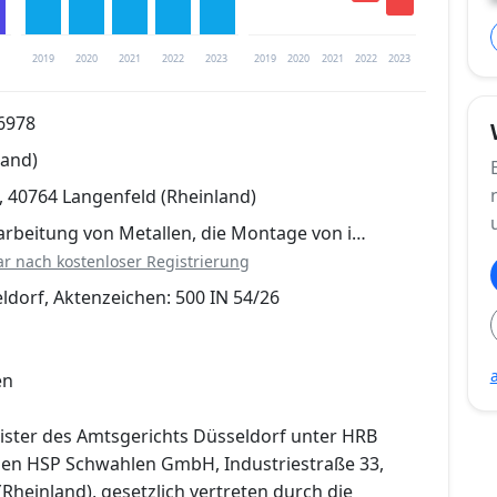
2019
2020
2021
2022
2023
2019
2020
2021
2022
2023
6978
land)
trierung verfügbar
, 40764 Langenfeld (Rheinland)
en
earbeitung von Metallen, die Montage von i…
ar nach kostenloser Registrierung
ldorf, Aktenzeichen: 500 IN 54/26
en
ister des Amtsgerichts Düsseldorf unter HRB
en HSP Schwahlen GmbH, Industriestraße 33,
Rheinland), gesetzlich vertreten durch die