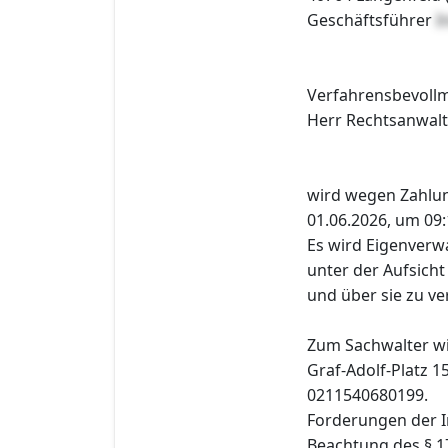
Geschäftsführer
I
Verfahrensbevollm
Herr Rechtsanwalt 
wird wegen Zahlu
01.06.2026, um 09:
Es wird Eigenverwa
unter der Aufsich
und über sie zu ve
Zum Sachwalter wi
Graf-Adolf-Platz 15
0211540680199.
Forderungen der I
Beachtung des § 1