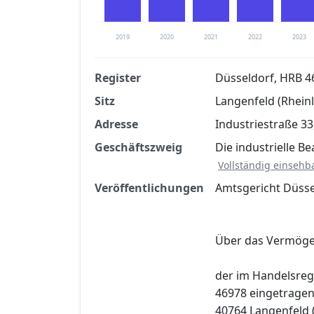
2019
2020
2021
2022
2023
Register
Düsseldorf, HRB 4
Sitz
Langenfeld (Rhein
Finanzkennzahlen nach kostenloser Regis
Adresse
Industriestraße 33
Jetzt kostenlos registrier
Geschäftszweig
Die industrielle B
Vollständig einsehb
Veröffentlichungen
Amtsgericht Düsse
Über das Vermög
der im Handelsreg
46978 eingetragen
40764 Langenfeld (