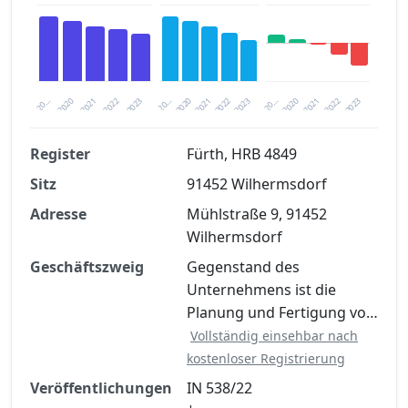
2020
20…
2022
20…
2022
2023
2023
2020
20…
2022
2023
2020
2021
2021
2021
Register
Fürth, HRB 4849
Sitz
91452 Wilhermsdorf
Finanzkennzahlen nach kostenloser
Registrierung verfügbar
Adresse
Mühlstraße 9, 91452
Wilhermsdorf
Jetzt kostenlos registrieren
Geschäftszweig
Gegenstand des
Unternehmens ist die
Planung und Fertigung vo…
Vollständig einsehbar nach
kostenloser Registrierung
Veröffentlichungen
IN 538/22