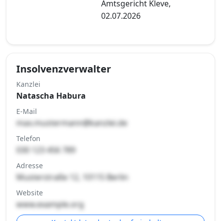
Amtsgericht Kleve,
02.07.2026
Insolvenzverwalter
Kanzlei
Natascha Habura
E-Mail
max.mustermann@kanzlei.de
Telefon
030 123 456 789
Adresse
Musterstraße 12, 10115 Berlin
Website
www.example.org