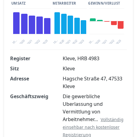
UMSATZ
MITARBEITER
GEWINN/VERLUST
2020
20…
2022
20…
2022
2023
2023
2020
20…
2022
2023
2020
2021
2021
2021
Register
Kleve, HRB 4983
Sitz
Kleve
Finanzkennzahlen nach kostenloser
Registrierung verfügbar
Adresse
Hagsche Straße 47, 47533
Kleve
Jetzt kostenlos registrieren
Geschäftszweig
Die gewerbliche
Uberlassung und
Vermittlung von
Arbeitnehmer…
Vollständig
einsehbar nach kostenloser
Registrierung