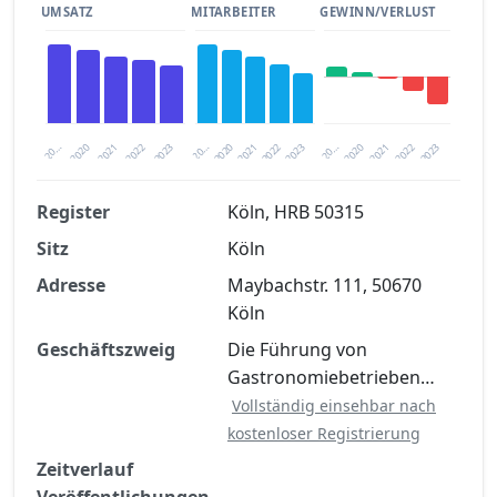
UMSATZ
MITARBEITER
GEWINN/VERLUST
2020
20…
2022
20…
2022
2023
2023
2020
20…
2022
2023
2020
2021
2021
2021
Register
Köln, HRB 50315
Sitz
Köln
Finanzkennzahlen nach kostenloser
Registrierung verfügbar
Adresse
Maybachstr. 111, 50670
Köln
Jetzt kostenlos registrieren
Geschäftszweig
Die Führung von
Gastronomiebetrieben…
Vollständig einsehbar nach
kostenloser Registrierung
Zeitverlauf
Veröffentlichungen