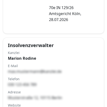
70e IN 129/26
Amtsgericht Köln,
28.07.2026
Insolvenzverwalter
Kanzlei
Marion Rodine
E-Mail
max.mustermann@kanzlei.de
Telefon
030 123 456 789
Adresse
Musterstraße 12, 10115 Berlin
Website