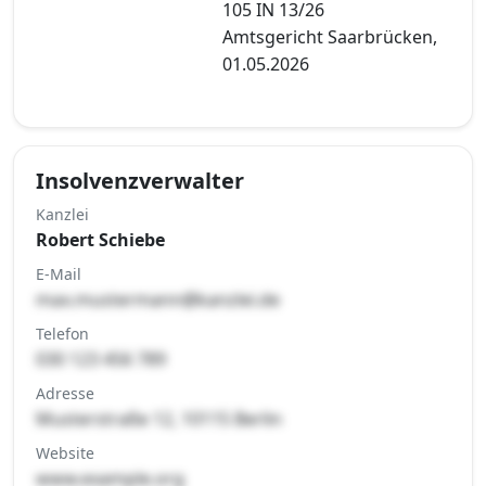
105 IN 13/26
Amtsgericht Saarbrücken,
01.05.2026
Insolvenzverwalter
Kanzlei
Robert Schiebe
E-Mail
max.mustermann@kanzlei.de
Telefon
030 123 456 789
Adresse
Musterstraße 12, 10115 Berlin
Website
www.example.org