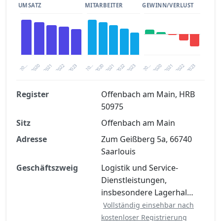
UMSATZ
MITARBEITER
GEWINN/VERLUST
2020
20…
2022
20…
2022
2023
2023
2020
20…
2022
2023
2020
2021
2021
2021
Register
Offenbach am Main, HRB
50975
Finanzkennzahlen nach kostenloser
Sitz
Registrierung verfügbar
Offenbach am Main
Adresse
Zum Geißberg 5a, 66740
Jetzt kostenlos registrieren
Saarlouis
Geschäftszweig
Logistik und Service-
Dienstleistungen,
insbesondere Lagerhal…
Vollständig einsehbar nach
kostenloser Registrierung