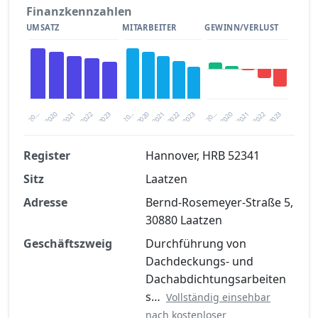
Finanzkennzahlen
UMSATZ
MITARBEITER
GEWINN/VERLUST
2020
20…
2022
20…
2022
2023
2023
2020
20…
2022
2023
2020
2021
2021
2021
Register
Hannover, HRB 52341
Sitz
Laatzen
Finanzkennzahlen nach kostenloser
Registrierung verfügbar
Adresse
Bernd-Rosemeyer-Straße 5,
30880 Laatzen
Jetzt kostenlos registrieren
Geschäftszweig
Durchführung von
Dachdeckungs- und
Dachabdichtungsarbeiten
s…
Vollständig einsehbar
nach kostenloser