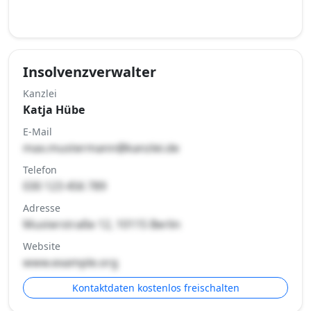
Insolvenzverwalter
Kanzlei
Katja Hübe
E-Mail
max.mustermann@kanzlei.de
Telefon
030 123 456 789
Adresse
Musterstraße 12, 10115 Berlin
Website
www.example.org
Kontaktdaten kostenlos freischalten