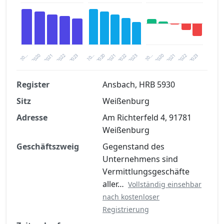
2020
20…
2022
20…
2022
2023
2023
2020
20…
2022
2023
2020
2021
2021
2021
Register
Ansbach, HRB 5930
Sitz
Weißenburg
Finanzkennzahlen nach kostenloser
Registrierung verfügbar
Adresse
Am Richterfeld 4, 91781
Weißenburg
Jetzt kostenlos registrieren
Geschäftszweig
Gegenstand des
Unternehmens sind
Vermittlungsgeschäfte
aller…
Vollständig einsehbar
nach kostenloser
Registrierung