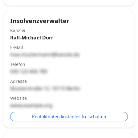
Insolvenzverwalter
Kanzlei
Ralf-Michael Dörr
E-Mail
max.mustermann@kanzlei.de
Telefon
030 123 456 789
Adresse
Musterstraße 12, 10115 Berlin
Website
www.example.org
Kontaktdaten kostenlos freischalten