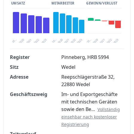
UMSATZ
MITARBEITER
GEWINN/VERLUST
2020
20…
2022
20…
2022
2023
2023
2020
20…
2022
2023
2020
2021
2021
2021
Register
Pinneberg, HRB 5994
Sitz
Wedel
Finanzkennzahlen nach kostenloser
Registrierung verfügbar
Adresse
Reepschlägerstraße 32,
22880 Wedel
Jetzt kostenlos registrieren
Geschäftszweig
Im- und Exportgeschäfte
mit technischen Geräten
sowie den Be…
Vollständig
einsehbar nach kostenloser
Registrierung
Zeitverlauf