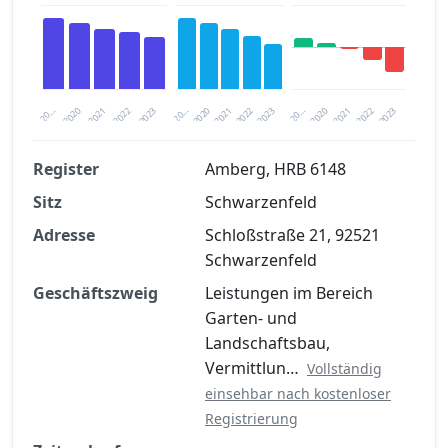
2020
20…
2022
20…
2022
2023
2023
2020
20…
2022
2023
2020
2021
2021
2021
Register
Amberg, HRB 6148
Sitz
Schwarzenfeld
Finanzkennzahlen nach kostenloser
Registrierung verfügbar
Adresse
Schloßstraße 21, 92521
Schwarzenfeld
Jetzt kostenlos registrieren
Geschäftszweig
Leistungen im Bereich
Garten- und
Landschaftsbau,
Vermittlun…
Vollständig
einsehbar nach kostenloser
Registrierung