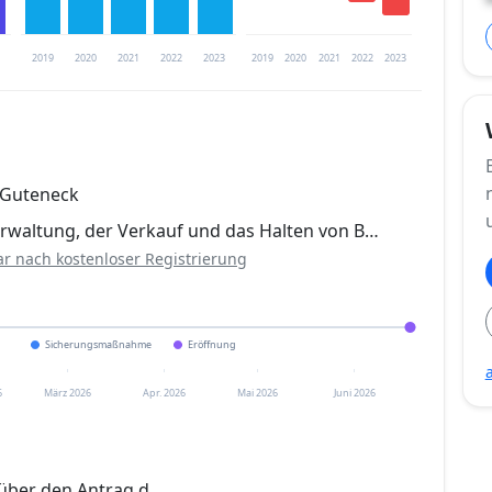
2019
2020
2021
2022
2023
2019
2020
2021
2022
2023
trierung verfügbar
 Guteneck
en
erwaltung, der Verkauf und das Halten von B…
ar nach kostenloser Registrierung
Sicherungsmaßnahme
Eröffnung
6
März 2026
Apr. 2026
Mai 2026
Juni 2026
über den Antrag d.