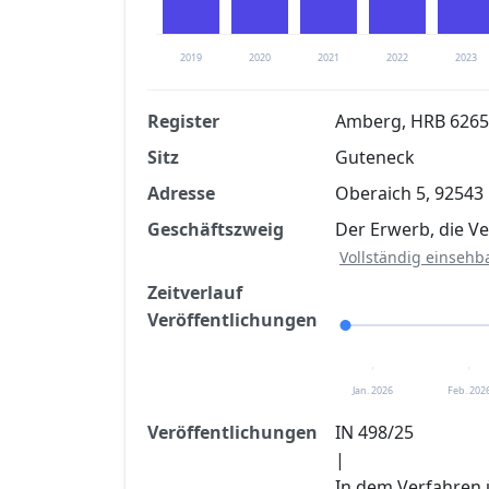
2019
2020
2021
2022
2023
Register
Amberg, HRB 6265
Sitz
Guteneck
Finanzkennzahlen nach kostenloser Regis
Adresse
Oberaich 5, 92543
Jetzt kostenlos registrier
Geschäftszweig
Der Erwerb, die V
Vollständig einsehb
Zeitverlauf
Veröffentlichungen
Jan. 2026
Feb. 202
Veröffentlichungen
IN 498/25
|
In dem Verfahren 