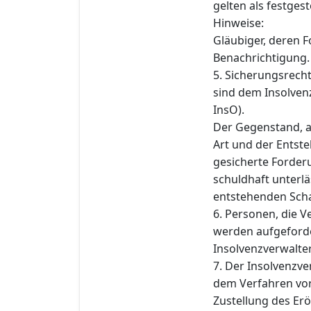
gelten als festgeste
Hinweise:
Gläubiger, deren F
Benachrichtigung.
5. Sicherungsrech
sind dem Insolvenz
InsO).
Der Gegenstand, a
Art und der Entst
gesicherte Forderu
schuldhaft unterlä
entstehenden Schad
6. Personen, die 
werden aufgeforde
Insolvenzverwalter 
7. Der Insolvenzve
dem Verfahren vo
Zustellung des Er