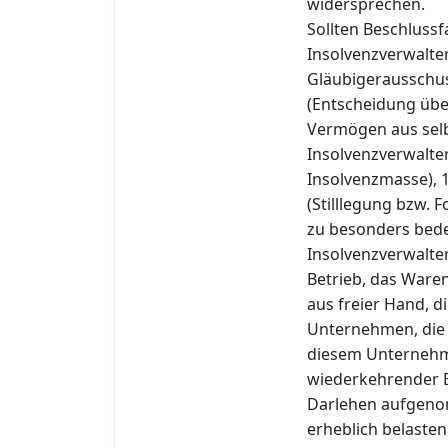
widersprechen.
Sollten Beschluss
Insolvenzverwalter
Gläubigerausschuss
(Entscheidung übe
Vermögen aus selb
Insolvenzverwalter
Insolvenzmasse), 
(Stilllegung bzw.
zu besonders bed
Insolvenzverwalte
Betrieb, das Ware
aus freier Hand, d
Unternehmen, die 
diesem Unternehme
wiederkehrender E
Darlehen aufgeno
erheblich belasten