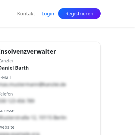
Kontakt
Login
Registrieren
Insolvenzverwalter
Kanzlei
Daniel Barth
E-Mail
max.mustermann@kanzlei.de
Telefon
030 123 456 789
Adresse
Musterstraße 12, 10115 Berlin
Website
www.example.org