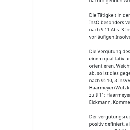
nachfolgenden Gru
Die Tätigkeit in d
InsO besonders ve
nach § 11 Abs. 3 I
vorläufigen Insolv
Die Vergütung des 
einem qualitativ u
orientieren. Weich
ab, so ist dies ge
nach §§ 10, 3 InsV
Haarmeyer/Wutzke/F
zu § 11; Haarmeyer
Eickmann, Kommenta
Der vergütungsrech
positiv definiert, 