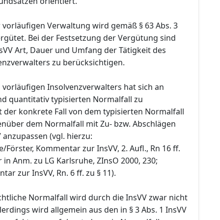
ndsätzen orientiert.
er vorläufigen Verwaltung wird gemäß § 63 Abs. 3
rgütet. Bei der Festsetzung der Vergütung sind
nsVV Art, Dauer und Umfang der Tätigkeit des
enzverwalters zu berücksichtigen.
vorläufigen Insolvenzverwalters hat sich an
nd quantitativ typisierten Normalfall zu
t der konkrete Fall von dem typisierten Normalfall
genüber dem Normalfall mit Zu- bzw. Abschlägen
V anzupassen (vgl. hierzu:
örster, Kommentar zur InsVV, 2. Aufl., Rn 16 ff.
 in Anm. zu LG Karlsruhe, ZInsO 2000, 230;
r zur InsVV, Rn. 6 ff. zu § 11).
tliche Normalfall wird durch die InsVV zwar nicht
allerdings wird allgemein aus den in § 3 Abs. 1 InsVV