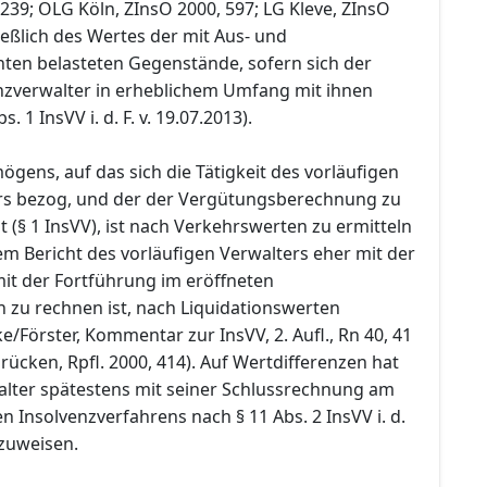
239; OLG Köln, ZInsO 2000, 597; LG Kleve, ZInsO
ließlich des Wertes der mit Aus- und
en belasteten Gegenstände, sofern sich der
enzverwalter in erheblichem Umfang mit ihnen
s. 1 InsVV i. d. F. v. 19.07.2013).
gens, auf das sich die Tätigkeit des vorläufigen
rs bezog, und der der Vergütungsberechnung zu
t (§ 1 InsVV), ist nach Verkehrswerten zu ermitteln
m Bericht des vorläufigen Verwalters eher mit der
mit der Fortführung im eröffneten
 zu rechnen ist, nach Liquidationswerten
Förster, Kommentar zur InsVV, 2. Aufl., Rn 40, 41
rücken, Rpfl. 2000, 414). Auf Wertdifferenzen hat
alter spätestens mit seiner Schlussrechnung am
n Insolvenzverfahrens nach § 11 Abs. 2 InsVV i. d.
nzuweisen.