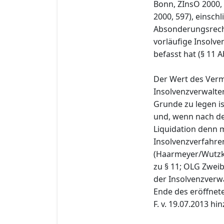
Bonn, ZInsO 2000, 
2000, 597), einsch
Absonderungsrecht
vorläufige Insolv
befasst hat (§ 11 Ab
Der Wert des Vermö
Insolvenzverwalte
Grunde zu legen is
und, wenn nach de
Liquidation denn 
Insolvenzverfahren
(Haarmeyer/Wutzke/
zu § 11; OLG Zweib
der Insolvenzverw
Ende des eröffnete
F. v. 19.07.2013 hi