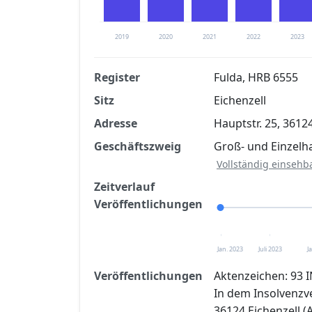
2019
2020
2021
2022
2023
Register
Fulda, HRB 6555
Sitz
Eichenzell
Finanzkennzahlen nach kostenloser Regis
Adresse
Hauptstr. 25, 3612
Jetzt kostenlos registrier
Geschäftszweig
Groß- und Einzelha
Vollständig einsehb
Zeitverlauf
Veröffentlichungen
Jan. 2023
Juli 2023
J
Veröffentlichungen
Aktenzeichen: 93 I
In dem Insolvenzv
36124 Eichenzell (A