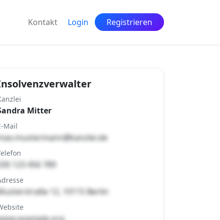
Kontakt
Login
Registrieren
Insolvenzverwalter
Kanzlei
Sandra Mitter
E-Mail
max.mustermann@kanzlei.de
Telefon
030 123 456 789
Adresse
Musterstraße 12, 10115 Berlin
Website
www.example.org