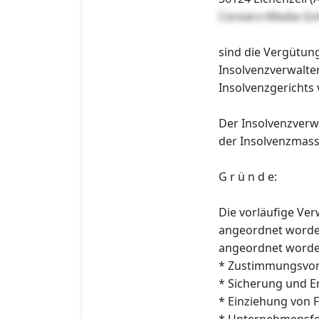
Conserv-Media G
sind die Vergütun
Insolvenzverwalte
Insolvenzgerichts
Der Insolvenzverwa
der Insolvenzmas
G r ü n d e:
Die vorläufige Ver
angeordnet worden
angeordnet worde
* Zustimmungsvor
* Sicherung und E
* Einziehung von
* Unternehmensfo