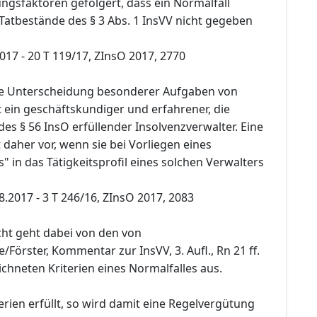
gsfaktoren gefolgert, dass ein Normalfall
 Tatbestände des § 3 Abs. 1 InsVV nicht gegeben
2017 - 20 T 119/17, ZInsO 2017, 2770
ie Unterscheidung besonderer Aufgaben von
 ein geschäftskundiger und erfahrener, die
s § 56 InsO erfüllender Insolvenzverwalter. Eine
 daher vor, wenn sie bei Vorliegen eines
 in das Tätigkeitsprofil eines solchen Verwalters
8.2017 - 3 T 246/16, ZInsO 2017, 2083
cht geht dabei von den von
örster, Kommentar zur InsVV, 3. Aufl., Rn 21 ff.
ichneten Kriterien eines Normalfalles aus.
terien erfüllt, so wird damit eine Regelvergütung