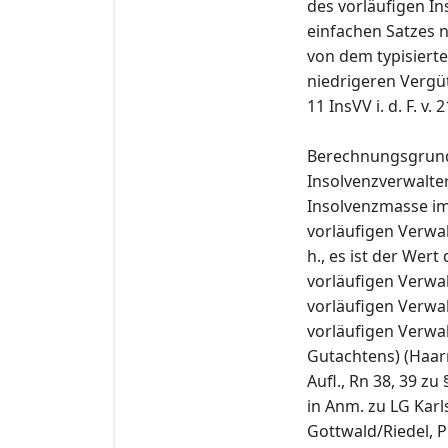
des vorläufigen In
einfachen Satzes n
von dem typisiert
niedrigeren Vergü
11 InsVV i. d. F. v.
Berechnungsgrundl
Insolvenzverwalter
Insolvenzmasse im
vorläufigen Verwal
h., es ist der Wer
vorläufigen Verwa
vorläufigen Verw
vorläufigen Verwal
Gutachtens) (Haar
Aufl., Rn 38, 39 z
in Anm. zu LG Karl
Gottwald/Riedel, P