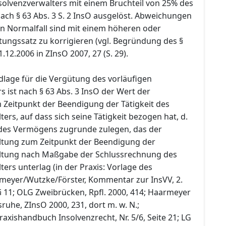
solvenzverwalters mit einem Bruchteil von 25% des
ach § 63 Abs. 3 S. 2 InsO ausgelöst. Abweichungen
en Normalfall sind mit einem höheren oder
tungssatz zu korrigieren (vgl. Begründung des §
 21.12.2006 in ZInsO 2007, 27 (S. 29).
age für die Vergütung des vorläufigen
s ist nach § 63 Abs. 3 InsO der Wert der
 Zeitpunkt der Beendigung der Tätigkeit des
ters, auf dass sich seine Tätigkeit bezogen hat, d.
t des Vermögens zugrunde zulegen, das der
ltung zum Zeitpunkt der Beendigung der
altung nach Maßgabe der Schlussrechnung des
ters unterlag (in der Praxis: Vorlage des
meyer/Wutzke/Förster, Kommentar zur InsVV, 2.
u § 11; OLG Zweibrücken, Rpfl. 2000, 414; Haarmeyer
sruhe, ZInsO 2000, 231, dort m. w. N.;
raxishandbuch Insolvenzrecht, Nr. 5/6, Seite 21; LG