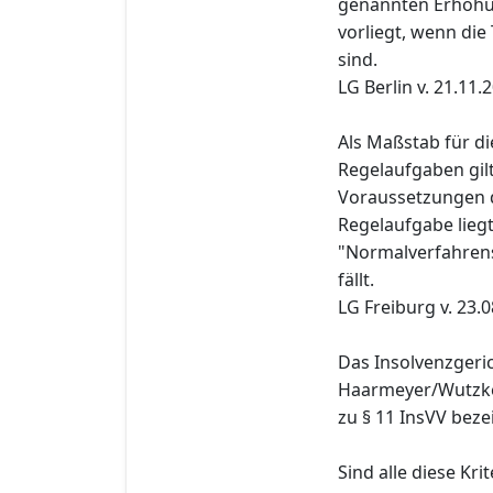
genannten Erhöhun
vorliegt, wenn die
sind.
LG Berlin v. 21.11.
Als Maßstab für d
Regelaufgaben gilt
Voraussetzungen de
Regelaufgabe liegt
"Normalverfahrens"
fällt.
LG Freiburg v. 23.0
Das Insolvenzgeri
Haarmeyer/Wutzke/F
zu § 11 InsVV beze
Sind alle diese Kri