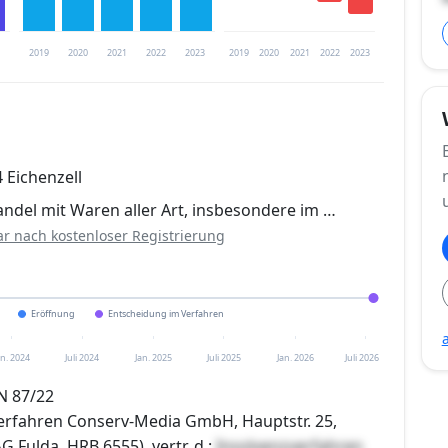
2019
2020
2021
2022
2023
2019
2020
2021
2022
2023
trierung verfügbar
4 Eichenzell
en
ndel mit Waren aller Art, insbesondere im …
ar nach kostenloser Registrierung
Eröffnung
Entscheidung im Verfahren
an. 2024
Juli 2024
Jan. 2025
Juli 2025
Jan. 2026
Juli 2026
N 87/22
erfahren Conserv-Media GmbH, Hauptstr. 25,
G Fulda, HRB 6555), vertr. d.:
Insolvenzverfahren