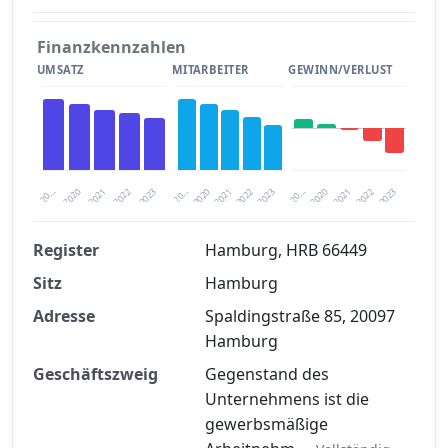
Finanzkennzahlen
UMSATZ
MITARBEITER
GEWINN/VERLUST
2020
20…
2022
20…
2022
2023
2023
2020
20…
2022
2023
2020
2021
2021
2021
Register
Hamburg, HRB 66449
Sitz
Hamburg
Finanzkennzahlen nach kostenloser
Registrierung verfügbar
Adresse
Spaldingstraße 85, 20097
Hamburg
Jetzt kostenlos registrieren
Geschäftszweig
Gegenstand des
Unternehmens ist die
gewerbsmäßige