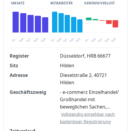
UMSATZ
MITARBEITER
GEWINN/VERLUST
2020
20…
2022
20…
2022
2023
2023
2020
20…
2022
2023
2020
2021
2021
2021
Register
Düsseldorf, HRB 66677
Sitz
Hilden
Finanzkennzahlen nach kostenloser
Registrierung verfügbar
Adresse
Dieselstraße 2, 40721
Hilden
Jetzt kostenlos registrieren
Geschäftszweig
- e-commerz Einzelhandel/
Großhandel mit
beweglichen Sachen,…
Vollständig einsehbar nach
kostenloser Registrierung
Zeitverlauf