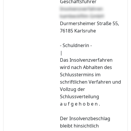
Geschäftsführer
Insolvenzverfahren
kambeckfilm GmbH
Durmersheimer Straße 55,
76185 Karlsruhe
- Schuldnerin -
|
Das Insolvenzverfahren
wird nach Abhalten des
Schlusstermins im
schriftlichen Verfahren und
Vollzug der
Schlussverteilung
a u f g e h o b e n .
Der Insolvenzbeschlag
bleibt hinsichtlich