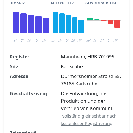
UMSATZ
MITARBEITER
GEWINN/VERLUST
2020
20…
2022
20…
2022
2023
2023
2020
20…
2022
2023
2020
2021
2021
2021
Register
Mannheim, HRB 701095
Sitz
Karlsruhe
Finanzkennzahlen nach kostenloser
Registrierung verfügbar
Adresse
Durmersheimer Straße 55,
76185 Karlsruhe
Jetzt kostenlos registrieren
Geschäftszweig
Die Entwicklung, die
Produktion und der
Vertrieb von Kommuni…
Vollständig einsehbar nach
kostenloser Registrierung
Zeitverlauf