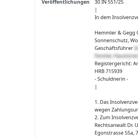
Veröffentlichungen
30 IN 551/25
|
In dem Insolvenzv
Hemmler & Gegg G
Sonnenschutz, Wol
Geschäftsführer
I
Fenster, Haustüre
Registergericht: A
HRB 715939
- Schuldnerin -
|
1. Das Insolvenzv
wegen Zahlungsunf
2. Zum Insolvenzve
Rechtsanwalt Dr. 
Egonstrasse 55a, 7