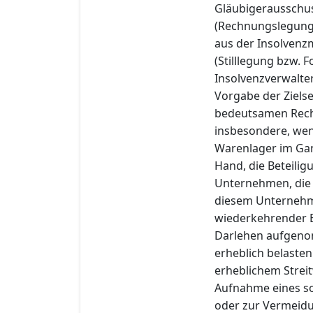
Gläubigerausschus
(Rechnungslegung 
aus der Insolvenz
(Stilllegung bzw.
Insolvenzverwalter
Vorgabe der Ziels
bedeutsamen Rech
insbesondere, wen
Warenlager im Gan
Hand, die Beteili
Unternehmen, die 
diesem Unternehme
wiederkehrender E
Darlehen aufgeno
erheblich belasten
erheblichem Stre
Aufnahme eines so
oder zur Vermeidun