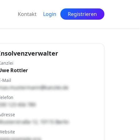
Kontakt
Login
Registrieren
Insolvenzverwalter
Kanzlei
Uwe Rottler
E-Mail
max.mustermann@kanzlei.de
Telefon
030 123 456 789
Adresse
Musterstraße 12, 10115 Berlin
Website
www.example.org