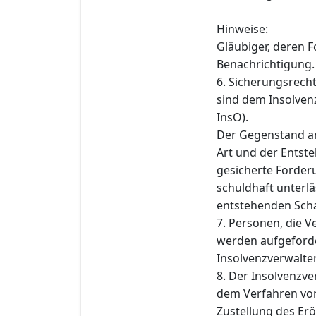
Hinweise:
Gläubiger, deren F
Benachrichtigung.
6. Sicherungsrech
sind dem Insolvenz
InsO).
Der Gegenstand an
Art und der Entst
gesicherte Forderu
schuldhaft unterlä
entstehenden Schad
7. Personen, die 
werden aufgeforde
Insolvenzverwalter 
8. Der Insolvenzve
dem Verfahren vo
Zustellung des Er