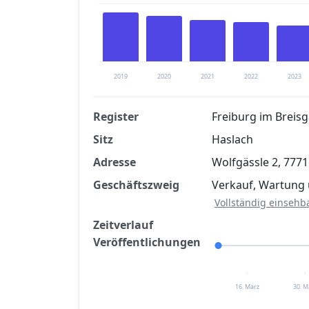
2019
2020
2021
2022
2023
Register
Freiburg im Breis
Sitz
Haslach
Finanzkennzahlen nach kostenloser Regis
Adresse
Wolfgässle 2, 777
Jetzt kostenlos registrier
Geschäftszweig
Verkauf, Wartung
Vollständig einsehb
Zeitverlauf
Veröffentlichungen
16. März
30. M