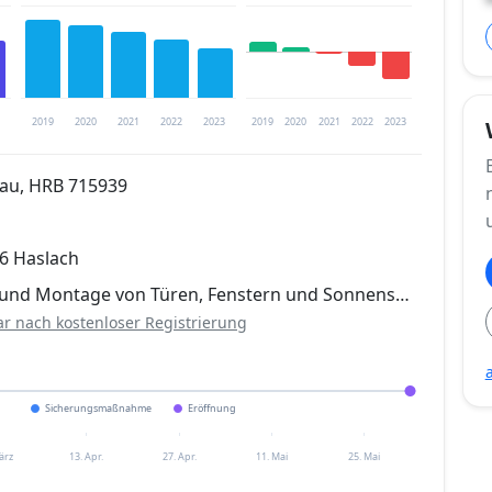
2019
2020
2021
2022
2023
2019
2020
2021
2022
2023
gau, HRB 715939
trierung verfügbar
16 Haslach
en
 und Montage von Türen, Fenstern und Sonnens…
ar nach kostenloser Registrierung
Sicherungsmaßnahme
Eröffnung
ärz
13. Apr.
27. Apr.
11. Mai
25. Mai