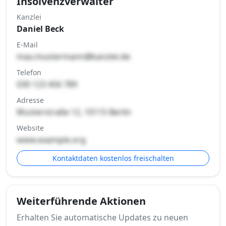
Insolvenzverwalter
Kanzlei
Daniel Beck
E-Mail
max.mustermann@kanzlei.de
Telefon
030 123 456 789
Adresse
Musterstraße 12, 10115 Berlin
Website
www.example.org
Kontaktdaten kostenlos freischalten
Weiterführende Aktionen
Erhalten Sie automatische Updates zu neuen