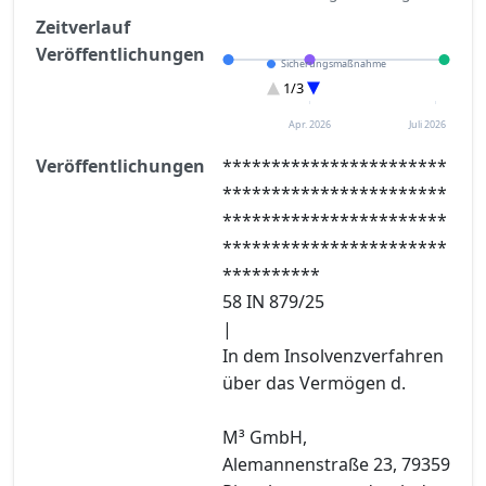
Zeitverlauf
Veröffentlichungen
Sicherungsmaßnahme
Eröffnung
1/3
Entscheidung im Verfahren
Apr. 2026
Juli 2026
Veröffentlichungen
***********************
***********************
***********************
***********************
**********
58 IN 879/25
|
In dem Insolvenzverfahren
über das Vermögen d.
M³ GmbH,
Alemannenstraße 23, 79359