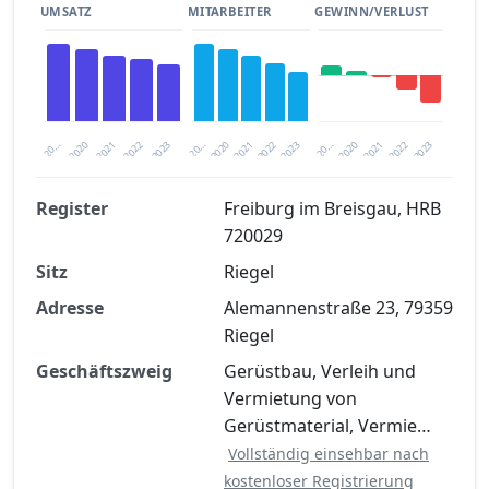
UMSATZ
MITARBEITER
GEWINN/VERLUST
2020
20…
2022
20…
2022
2023
2023
2020
20…
2022
2023
2020
2021
2021
2021
Register
Freiburg im Breisgau, HRB
720029
Finanzkennzahlen nach kostenloser
Sitz
Registrierung verfügbar
Riegel
Adresse
Alemannenstraße 23, 79359
Jetzt kostenlos registrieren
Riegel
Geschäftszweig
Gerüstbau, Verleih und
Vermietung von
Gerüstmaterial, Vermie…
Vollständig einsehbar nach
kostenloser Registrierung