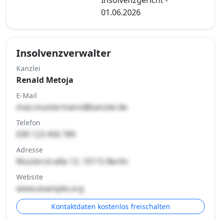
01.06.2026
Insolvenzverwalter
Kanzlei
Renald Metoja
E-Mail
max.mustermann@kanzlei.de
Telefon
030 123 456 789
Adresse
Musterstraße 12, 10115 Berlin
Website
www.example.org
Kontaktdaten kostenlos freischalten