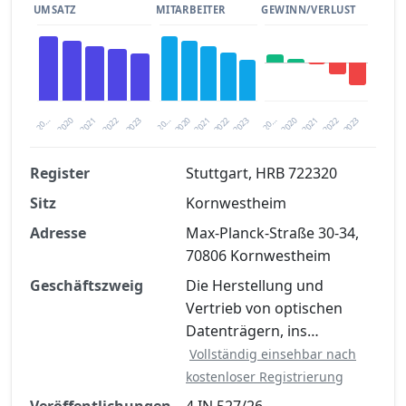
UMSATZ
MITARBEITER
GEWINN/VERLUST
2020
20…
2022
20…
2022
2023
2023
2020
20…
2022
2023
2020
2021
2021
2021
Register
Stuttgart, HRB 722320
Sitz
Kornwestheim
Finanzkennzahlen nach kostenloser
Registrierung verfügbar
Adresse
Max-Planck-Straße 30-34,
70806 Kornwestheim
Jetzt kostenlos registrieren
Geschäftszweig
Die Herstellung und
Vertrieb von optischen
Datenträgern, ins…
Vollständig einsehbar nach
kostenloser Registrierung
Veröffentlichungen
4 IN 527/26