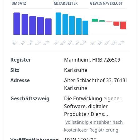
UMSATZ
MITARBEITER
GEWINN/VERLUST
2020
20…
2022
20…
2022
2023
2023
2020
20…
2022
2023
2020
2021
2021
2021
Register
Mannheim, HRB 726509
Sitz
Karlsruhe
Finanzkennzahlen nach kostenloser
Registrierung verfügbar
Adresse
Alter Schlachthof 33, 76131
Karlsruhe
Jetzt kostenlos registrieren
Geschäftszweig
Die Entwicklung eigener
Software, digitaler
Produkte / Diens…
Vollständig einsehbar nach
kostenloser Registrierung
Veröffentlichungen
10 IN 1504/25