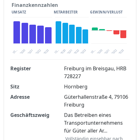
Finanzkennzahlen
UMSATZ
MITARBEITER
GEWINN/VERLUST
2020
20…
2022
20…
2022
2023
2023
2020
20…
2022
2023
2020
2021
2021
2021
Register
Freiburg im Breisgau, HRB
728227
Finanzkennzahlen nach kostenloser
Sitz
Registrierung verfügbar
Hornberg
Adresse
Güterhallenstraße 4, 79106
Jetzt kostenlos registrieren
Freiburg
Geschäftszweig
Das Betreiben eines
Transportunternehmens
für Güter aller Ar…
Vollständig einsehbar nach