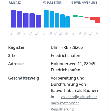
UMSATZ
MITARBEITER
GEWINN/VERLUST
2020
20…
2022
20…
2022
2023
2023
2020
20…
2022
2023
2020
2021
2021
2021
Register
Ulm, HRB 728266
Sitz
Friedrichshafen
Finanzkennzahlen nach kostenloser
Registrierung verfügbar
Adresse
Holunderweg 11, 88045
Friedrichshafen
Jetzt kostenlos registrieren
Geschäftszweig
Vorbereitung und
Durchführung von
Bauvorhaben als Bauherr
im…
Vollständig einsehbar
nach kostenloser
Registrierung