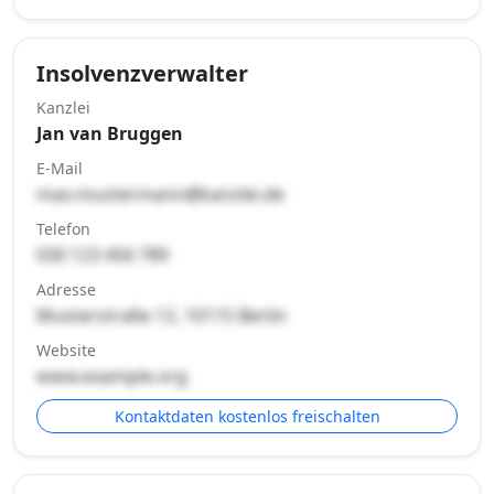
Insolvenzverwalter
Kanzlei
Jan van Bruggen
E-Mail
max.mustermann@kanzlei.de
Telefon
030 123 456 789
Adresse
Musterstraße 12, 10115 Berlin
Website
www.example.org
Kontaktdaten kostenlos freischalten