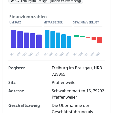
AG Freiburg im Breisgau (Baden-Württemberg)
Finanzkennzahlen
UMSATZ
MITARBEITER
GEWINN/VERLUST
2020
20…
2022
20…
2022
2023
2023
2020
20…
2022
2023
2020
2021
2021
2021
Register
Freiburg im Breisgau, HRB
729965
Finanzkennzahlen nach kostenloser
Sitz
Registrierung verfügbar
Pfaffenweiler
Adresse
Schwabenmatten 15, 79292
Jetzt kostenlos registrieren
Pfaffenweiler
Geschäftszweig
Die Übernahme der
Geschäftsführung als