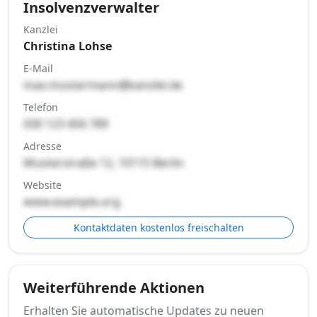
Insolvenzverwalter
Kanzlei
Christina Lohse
E-Mail
max.mustermann@kanzlei.de
Telefon
030 123 456 789
Adresse
Musterstraße 12, 10115 Berlin
Website
www.example.org
Kontaktdaten kostenlos freischalten
Weiterführende Aktionen
Erhalten Sie automatische Updates zu neuen