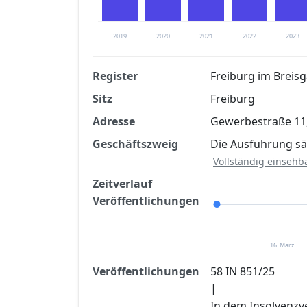
2019
2020
2021
2022
2023
Register
Freiburg im Breis
Sitz
Freiburg
Finanzkennzahlen nach kostenloser Regis
Adresse
Gewerbestraße 11,
Jetzt kostenlos registrier
Geschäftszweig
Die Ausführung sä
Vollständig einsehb
Zeitverlauf
Veröffentlichungen
16. März
Veröffentlichungen
58 IN 851/25
|
In dem Insolvenzv