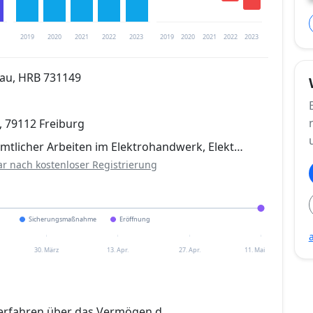
2019
2020
2021
2022
2023
2019
2020
2021
2022
2023
gau, HRB 731149
trierung verfügbar
 79112 Freiburg
en
mtlicher Arbeiten im Elektrohandwerk, Elekt…
ar nach kostenloser Registrierung
Sicherungsmaßnahme
Eröffnung
30. März
13. Apr.
27. Apr.
11. Mai
erfahren über das Vermögen d.