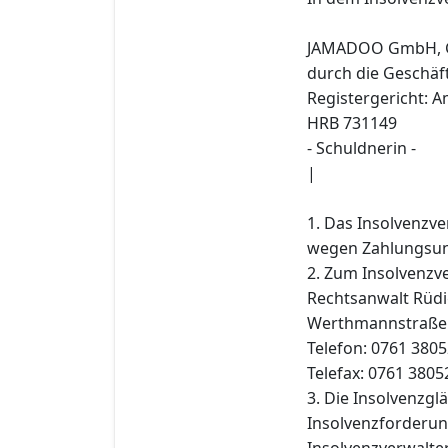
JAMADOO GmbH, Ge
durch die Geschäf
Registergericht: A
HRB 731149
- Schuldnerin -
|
1. Das Insolvenzv
wegen Zahlungsunf
2. Zum Insolvenzve
Rechtsanwalt Rüdi
Werthmannstraße 9,
Telefon: 0761 380
Telefax: 0761 3805
3. Die Insolvenzgl
Insolvenzforderun
Insolvenzverwalter