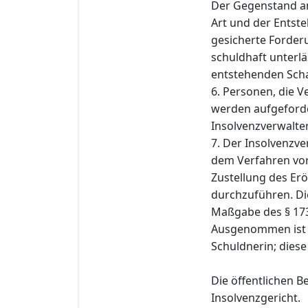
Der Gegenstand an
Art und der Entst
gesicherte Forderu
schuldhaft unterlä
entstehenden Schad
6. Personen, die 
werden aufgeforde
Insolvenzverwalter 
7. Der Insolvenzve
dem Verfahren vo
Zustellung des Er
durchzuführen. Di
Maßgabe des § 173
Ausgenommen ist d
Schuldnerin; diese
Die öffentlichen 
Insolvenzgericht.