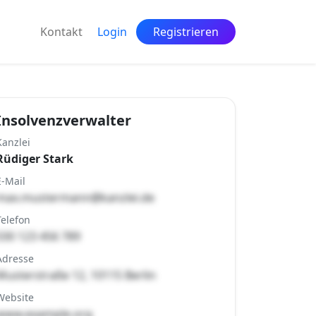
Kontakt
Login
Registrieren
Insolvenzverwalter
Kanzlei
Rüdiger Stark
E-Mail
max.mustermann@kanzlei.de
Telefon
030 123 456 789
Adresse
Musterstraße 12, 10115 Berlin
Website
www.example.org