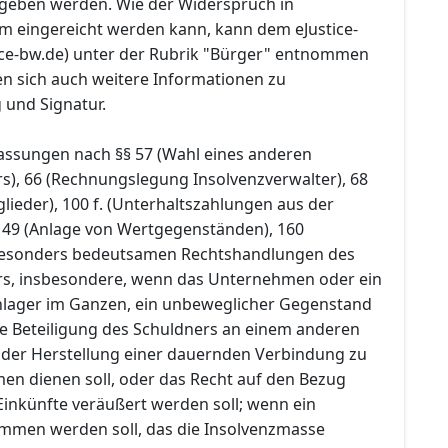
bgeben werden. Wie der Widerspruch in
rm eingereicht werden kann, kann dem eJustice-
ice-bw.de) unter der Rubrik "Bürger" entnommen
en sich auch weitere Informationen zu
und Signatur.
fassungen nach §§ 57 (Wahl eines anderen
s), 66 (Rechnungslegung Insolvenzverwalter), 68
lieder), 100 f. (Unterhaltszahlungen aus der
149 (Anlage von Wertgegenständen), 160
esonders bedeutsamen Rechtshandlungen des
rs, insbesondere, wenn das Unternehmen oder ein
nlager im Ganzen, ein unbeweglicher Gegenstand
ie Beteiligung des Schuldners an einem anderen
der Herstellung einer dauernden Verbindung zu
n dienen soll, oder das Recht auf den Bezug
inkünfte veräußert werden soll; wenn ein
mmen werden soll, das die Insolvenzmasse