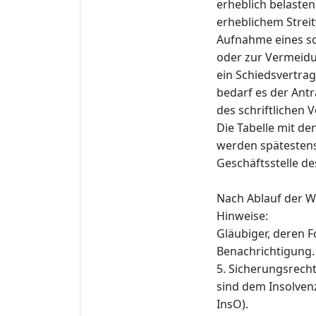
erheblich belasten
erheblichem Stre
Aufnahme eines so
oder zur Vermeidun
ein Schiedsvertrag
bedarf es der Antr
des schriftlichen
Die Tabelle mit d
werden spätestens 
Geschäftsstelle de
Nach Ablauf der W
Hinweise:
Gläubiger, deren F
Benachrichtigung.
5. Sicherungsrech
sind dem Insolvenz
InsO).