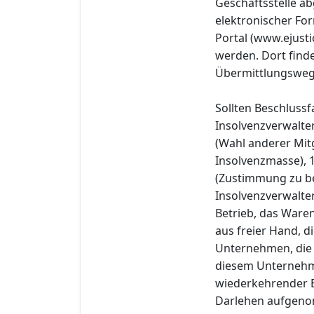
Geschäftsstelle a
elektronischer Fo
Portal (www.ejust
werden. Dort find
Übermittlungsweg 
Sollten Beschluss
Insolvenzverwalter
(Wahl anderer Mitg
Insolvenzmasse), 
(Zustimmung zu b
Insolvenzverwalte
Betrieb, das Ware
aus freier Hand, d
Unternehmen, die 
diesem Unternehme
wiederkehrender E
Darlehen aufgeno