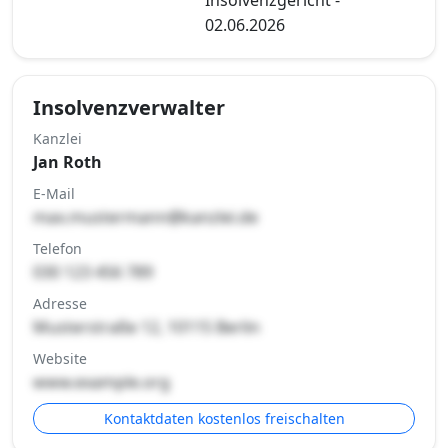
02.06.2026
Insolvenzverwalter
Kanzlei
Jan Roth
E-Mail
max.mustermann@kanzlei.de
Telefon
030 123 456 789
Adresse
Musterstraße 12, 10115 Berlin
Website
www.example.org
Kontaktdaten kostenlos freischalten