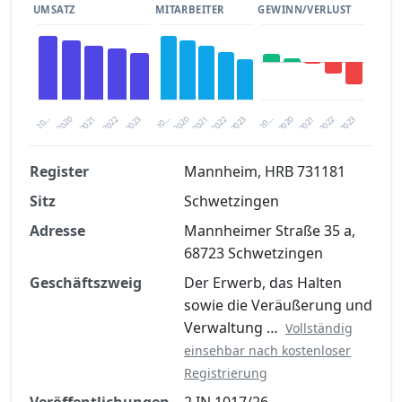
UMSATZ
MITARBEITER
GEWINN/VERLUST
2023
2020
2020
20…
2022
2023
20…
2022
2021
2021
20…
2020
2021
2022
2023
Register
Mannheim, HRB 731181
Sitz
Schwetzingen
Finanzkennzahlen nach kostenloser
Registrierung verfügbar
Adresse
Mannheimer Straße 35 a,
68723 Schwetzingen
Jetzt kostenlos registrieren
Geschäftszweig
Der Erwerb, das Halten
sowie die Veräußerung und
Verwaltung …
Vollständig
einsehbar nach kostenloser
Registrierung
Veröffentlichungen
2 IN 1017/26