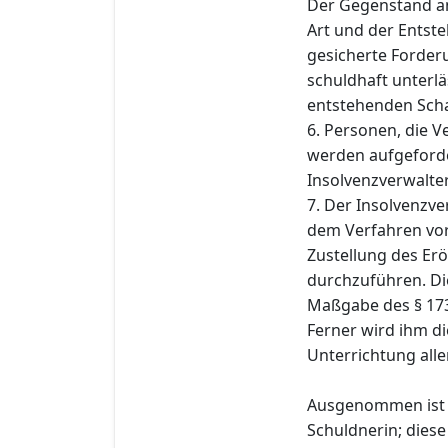
Der Gegenstand an
Art und der Entst
gesicherte Forderu
schuldhaft unterlä
entstehenden Schad
6. Personen, die 
werden aufgeforde
Insolvenzverwalter 
7. Der Insolvenzve
dem Verfahren vo
Zustellung des Er
durchzuführen. Di
Maßgabe des § 173
Ferner wird ihm di
Unterrichtung all
Ausgenommen ist d
Schuldnerin; diese