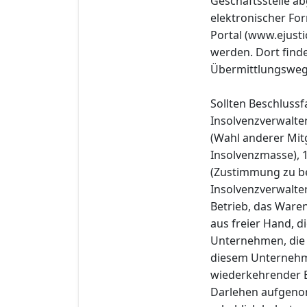
Geschäftsstelle a
elektronischer Fo
Portal (www.ejust
werden. Dort find
Übermittlungsweg 
Sollten Beschluss
Insolvenzverwalter
(Wahl anderer Mitg
Insolvenzmasse), 
(Zustimmung zu b
Insolvenzverwalte
Betrieb, das Ware
aus freier Hand, d
Unternehmen, die 
diesem Unternehme
wiederkehrender E
Darlehen aufgeno