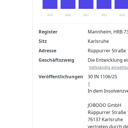
2019
2020
2021
2022
2023
Register
Mannheim, HRB 7
Sitz
Karlsruhe
Finanzkennzahlen nach kostenloser Regis
Adresse
Rüppurrer Straße 
Jetzt kostenlos registrier
Geschäftszweig
Die Entwicklung e
Vollständig einsehb
Veröffentlichungen
30 IN 1106/25
|
In dem Insolvenzv
JOBODO GmbH
Rüppurrer Straße 
76137 Karlsruhe
vertreten durch d