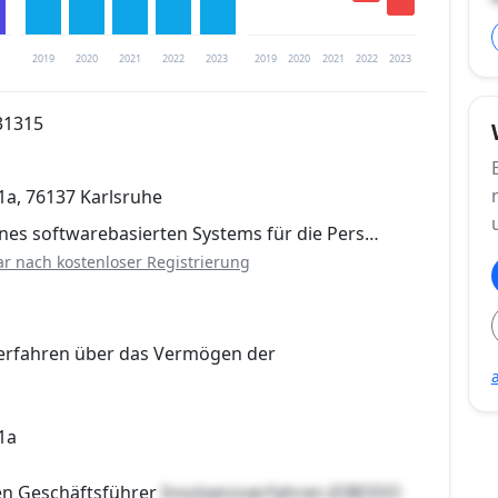
2019
2020
2021
2022
2023
2019
2020
2021
2022
2023
31315
trierung verfügbar
1a, 76137 Karlsruhe
en
ines softwarebasierten Systems für die Pers…
ar nach kostenloser Registrierung
erfahren über das Vermögen der
1a
en Geschäftsführer
Insolvenzverfahren JOBODO