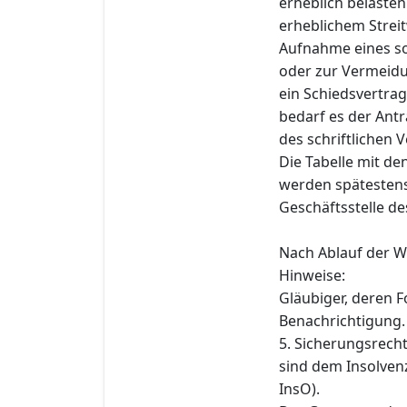
erheblich belasten
erheblichem Stre
Aufnahme eines so
oder zur Vermeidun
ein Schiedsvertrag
bedarf es der Antr
des schriftlichen
Die Tabelle mit d
werden spätestens 
Geschäftsstelle de
Nach Ablauf der W
Hinweise:
Gläubiger, deren F
Benachrichtigung.
5. Sicherungsrech
sind dem Insolvenz
InsO).