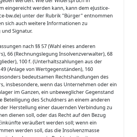
bgeben werden. Wie der Widerspruch in
rm eingereicht werden kann, kann dem eJustice-
ice-bw.de) unter der Rubrik "Bürger" entnommen
en sich auch weitere Informationen zu
und Signatur.
fassungen nach §§ 57 (Wahl eines anderen
s), 66 (Rechnungslegung Insolvenzverwalter), 68
lieder), 100 f. (Unterhaltszahlungen aus der
149 (Anlage von Wertgegenständen), 160
esonders bedeutsamen Rechtshandlungen des
rs, insbesondere, wenn das Unternehmen oder ein
nlager im Ganzen, ein unbeweglicher Gegenstand
ie Beteiligung des Schuldners an einem anderen
der Herstellung einer dauernden Verbindung zu
n dienen soll, oder das Recht auf den Bezug
inkünfte veräußert werden soll; wenn ein
mmen werden soll, das die Insolvenzmasse