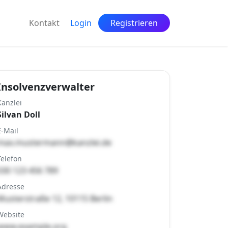
Kontakt
Login
Registrieren
Insolvenzverwalter
Kanzlei
Silvan Doll
E-Mail
max.mustermann@kanzlei.de
Telefon
030 123 456 789
Adresse
Musterstraße 12, 10115 Berlin
Website
www.example.org