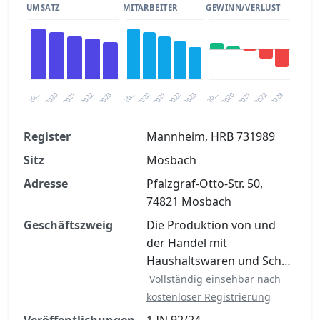
UMSATZ
MITARBEITER
GEWINN/VERLUST
2020
20…
2022
20…
2022
2023
2023
2020
20…
2022
2023
2020
2021
2021
2021
Register
Mannheim, HRB 731989
Sitz
Mosbach
Finanzkennzahlen nach kostenloser
Registrierung verfügbar
Adresse
Pfalzgraf-Otto-Str. 50,
74821 Mosbach
Jetzt kostenlos registrieren
Geschäftszweig
Die Produktion von und
der Handel mit
Haushaltswaren und Sch…
Vollständig einsehbar nach
kostenloser Registrierung
Veröffentlichungen
1 IN 92/24