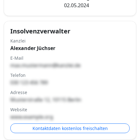
02.05.2024
Insolvenzverwalter
Kanzlei
Alexander Jüchser
E-Mail
max.mustermann@kanzlei.de
Telefon
030 123 456 789
Adresse
Musterstraße 12, 10115 Berlin
Website
www.example.org
Kontaktdaten kostenlos freischalten